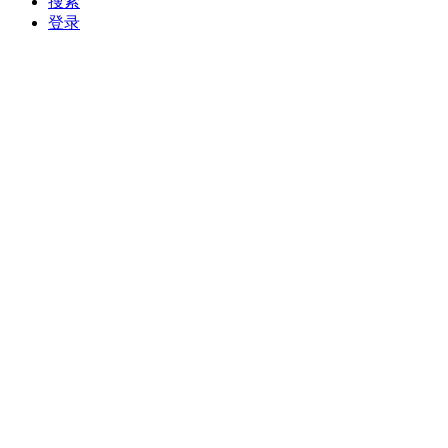
搜索
登录