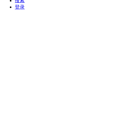
搜索
登录