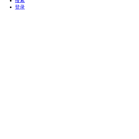
搜索
登录