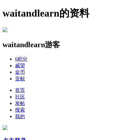
waitandlearn的资料
waitandlearn
游客
6
积分
威望
金币
贡献
首页
社区
发帖
搜索
我的