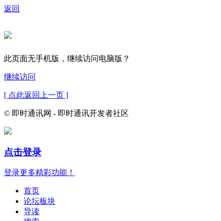
返回
此页面无手机版，继续访问电脑版？
继续访问
[ 点此返回上一页 ]
© 即时通讯网 - 即时通讯开发者社区
点击登录
登录更多精彩功能！
首页
论坛板块
导读