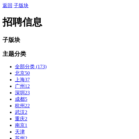
返回
子版块
招聘信息
子版块
主题分类
全部分类
(173)
北京
50
上海
37
广州
12
深圳
23
成都
5
杭州
22
武汉
2
重庆
2
南京
1
天津
苏州
2