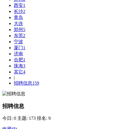
西安
1
长沙
2
青岛
大连
郑州
5
东莞
2
宁波
厦门
1
济南
合肥
1
珠海
3
其它
4
|
招聘信息
159
招聘信息
今日: 0
主题: 173
排名: 9
收藏
(
1
)