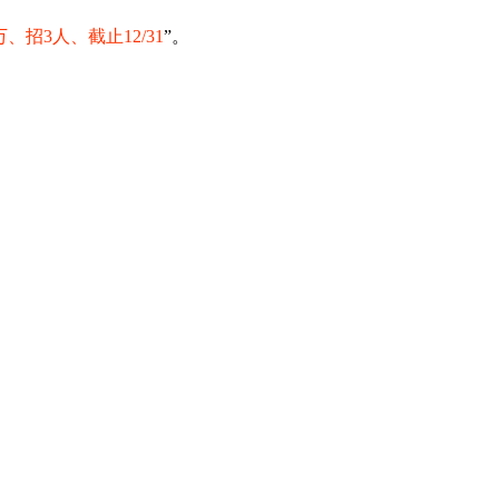
万、招3人、截止12/31
”。