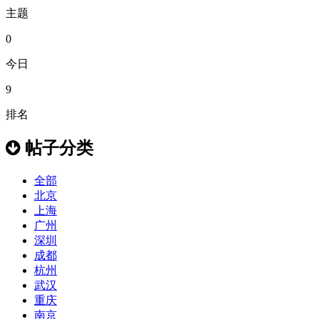
主题
0
今日
9
排名
帖子分类
全部
北京
上海
广州
深圳
成都
杭州
武汉
重庆
南京