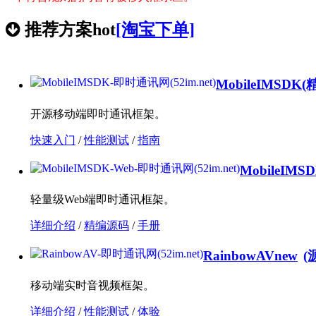
推荐方案
hot
[淘宝下单]
MobileIMSDK
(
开源移动端即时通讯框架。
快速入门
/
性能测试
/
指南
MobileIMS
轻量级Web端即时通讯框架。
详细介绍
/
精编源码
/
手册
RainbowAV
new
(
移动端实时音视频框架。
详细介绍
/
性能测试
/
体验