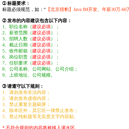
➀ 标题要求：
标题必须规范，如：“
【北京猎豹】Java IM开发、年薪30万-60
➁ 发布的内容建议包含以下内容：
1、职位名称（
建议必填
）；
2、薪资范围（
建议必填
）；
3、招聘人数（
建议必填
）；
4、截止日期（
建议必填
）；
5、收件邮箱（
建议必填
）；
6、岗位职责（
建议必填
）；
7、任职要求（
建议必填
）；
8、公司名称、公司网站、公司介绍；
9、上班地址、公司规模。
➂ 请遵守以下规则：
1、请勿发布非法内容；
2、请勿发布虚假内容；
3、禁止重复主题刷屏；
4、除本区外，其它区一律禁止发布；
5、禁止纯标题等无实质文字内容贴。
* 不符合规则的内容将被移入灌水区。