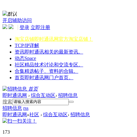
默认
开启辅助访问
登录
立即注册
淘宝店铺
即时通讯网官方淘宝店铺！
TCP/IP详解
资讯
即时通讯相关的最新资讯。
动态
Space
社区
精品技术讨论和交流专区。
合集
精选帖子、资料的合辑。
首页
即时通讯网门户首页。
首页
即时通讯网
›
综合互动区
›
招聘信息
搜索
招聘信息
rss
即时通讯网
»
社区
›
综合互动区
›
招聘信息
173