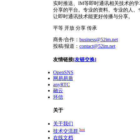
实时推送、IM等即时通讯相关技术的学
分享的平台。专业的资料、专业的人、
让即时通讯技术能更好传播与分享。
平等
开放
分享
传承
商务/合作：
business@52im.net
投稿/报道：
contact@52im.net
友情链接
[友链交换]
OpenSNS
网易易盾
anyRTC
融云
环信
关于
关于我们
hot
技术交流群
在线文档