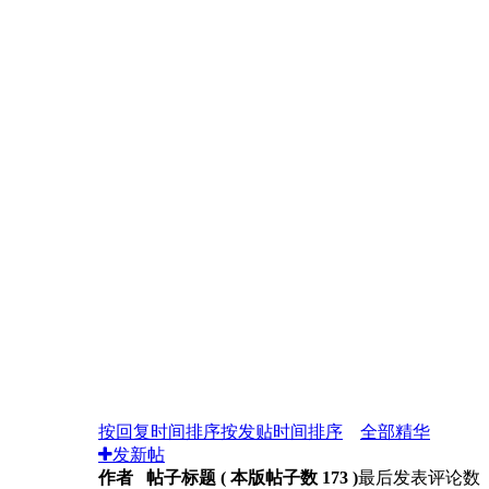
按回复时间排序
按发贴时间排序
全部
精华
发新帖
作者 帖子标题 ( 本版帖子数 173 )
最后发表
评论数