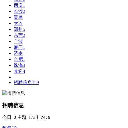
西安
1
长沙
2
青岛
大连
郑州
5
东莞
2
宁波
厦门
1
济南
合肥
1
珠海
3
其它
4
|
招聘信息
159
招聘信息
今日: 0
主题: 173
排名: 9
收藏
(
1
)