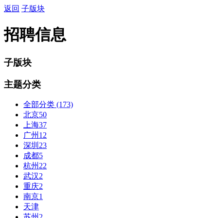
返回
子版块
招聘信息
子版块
主题分类
全部分类
(173)
北京
50
上海
37
广州
12
深圳
23
成都
5
杭州
22
武汉
2
重庆
2
南京
1
天津
苏州
2