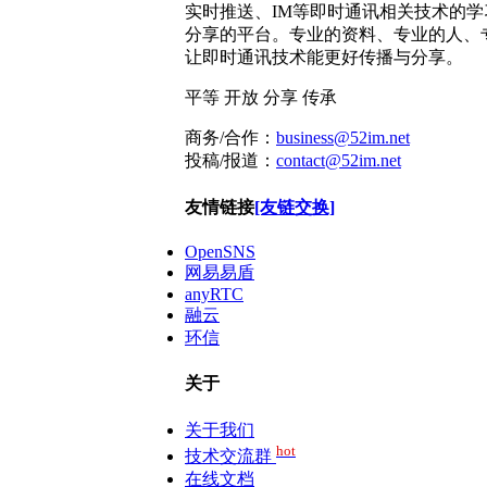
实时推送、IM等即时通讯相关技术的学
分享的平台。专业的资料、专业的人、
让即时通讯技术能更好传播与分享。
平等
开放
分享
传承
商务/合作：
business@52im.net
投稿/报道：
contact@52im.net
友情链接
[友链交换]
OpenSNS
网易易盾
anyRTC
融云
环信
关于
关于我们
hot
技术交流群
在线文档