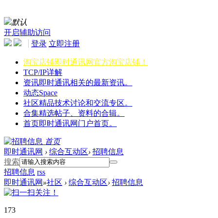
默认
开启辅助访问
登录
立即注册
淘宝店铺
即时通讯网官方淘宝店铺！
TCP/IP详解
资讯
即时通讯相关的最新资讯。
动态
Space
社区
精品技术讨论和交流专区。
合集
精选帖子、资料的合辑。
首页
即时通讯网门户首页。
首页
即时通讯网
›
综合互动区
›
招聘信息
搜索
招聘信息
rss
即时通讯网
»
社区
›
综合互动区
›
招聘信息
173