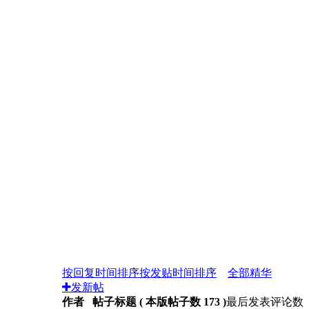
按回复时间排序
按发贴时间排序
全部
精华
发新帖
作者 帖子标题 ( 本版帖子数 173 )
最后发表
评论数