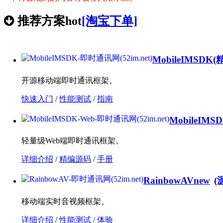
推荐方案
hot
[淘宝下单]
MobileIMSDK
(
开源移动端即时通讯框架。
快速入门
/
性能测试
/
指南
MobileIMS
轻量级Web端即时通讯框架。
详细介绍
/
精编源码
/
手册
RainbowAV
new
(
移动端实时音视频框架。
详细介绍
/
性能测试
/
体验