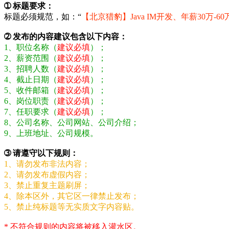
➀ 标题要求：
标题必须规范，如：“
【北京猎豹】Java IM开发、年薪30万-60
➁ 发布的内容建议包含以下内容：
1、职位名称（
建议必填
）；
2、薪资范围（
建议必填
）；
3、招聘人数（
建议必填
）；
4、截止日期（
建议必填
）；
5、收件邮箱（
建议必填
）；
6、岗位职责（
建议必填
）；
7、任职要求（
建议必填
）；
8、公司名称、公司网站、公司介绍；
9、上班地址、公司规模。
➂ 请遵守以下规则：
1、请勿发布非法内容；
2、请勿发布虚假内容；
3、禁止重复主题刷屏；
4、除本区外，其它区一律禁止发布；
5、禁止纯标题等无实质文字内容贴。
* 不符合规则的内容将被移入灌水区。