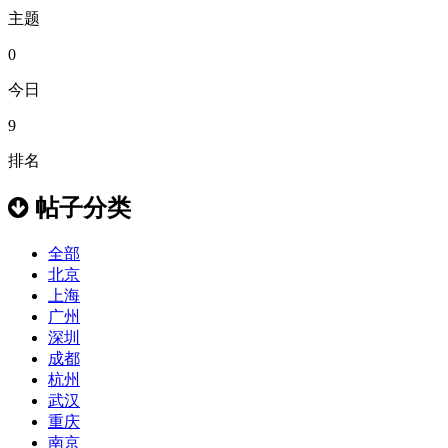
主题
0
今日
9
排名
帖子分类
全部
北京
上海
广州
深圳
成都
杭州
武汉
重庆
南京