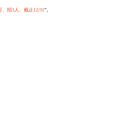
万、招3人、截止12/31
”。