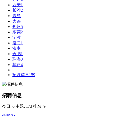
西安
1
长沙
2
青岛
大连
郑州
5
东莞
2
宁波
厦门
1
济南
合肥
1
珠海
3
其它
4
|
招聘信息
159
招聘信息
今日: 0
主题: 173
排名: 9
收藏
(
1
)