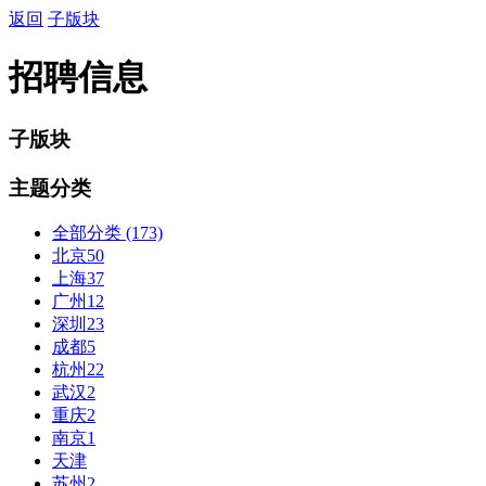
返回
子版块
招聘信息
子版块
主题分类
全部分类
(173)
北京
50
上海
37
广州
12
深圳
23
成都
5
杭州
22
武汉
2
重庆
2
南京
1
天津
苏州
2