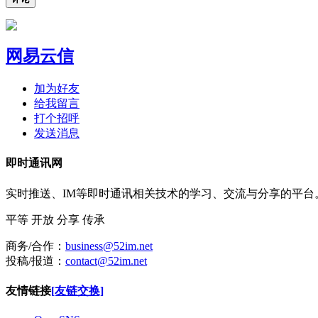
网易云信
加为好友
给我留言
打个招呼
发送消息
即时通讯网
实时推送、IM等即时通讯相关技术的学习、交流与分享的平
平等
开放
分享
传承
商务/合作：
business@52im.net
投稿/报道：
contact@52im.net
友情链接
[友链交换]