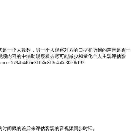
式是一个人数数，另一个人观察对方的口型和听到的声音是否一
视频内容的中辅助观察着去尽可能减少和量化个人主观评估影
rce=579ab4465e31fb6c813e4a0d30e0b197
的时间戳的差异来评估客观的音视频同步时延。