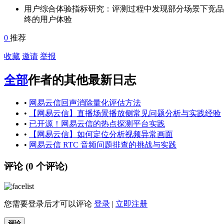
用户综合体验指标研究：评测过程中发现部分场景下竞品
终的用户体验
0
推荐
收藏
邀请
举报
全部
作者的其他最新日志
•
网易云信回声消除量化评估方法
•
【网易云信】直播场景播放侧常见问题分析与实践经验
•
已开源！网易云信的热点探测平台实践
•
【网易云信】如何定位分析视频异常画面
•
网易云信 RTC 音频问题排查的挑战与实践
评论 (
0
个评论)
您需要登录后才可以评论
登录
|
立即注册
评论