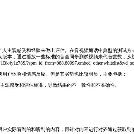
个人主观感受和经验来做出评估。在音视频通话中典型的测试方
良版本，通过播放一些标准的音画同步测试视频来代替数数，从
78S/?spm_id_from=888.80997.embed_other.whitelist&vd_sou
映用户体验和情感反应。但是其劣势也比较明显，主要包括：
主观感受和评估标准，导致结果的不一致性和不准确性。
用户实际看到的和听到的内容，再针对内容进行对齐通过获取到