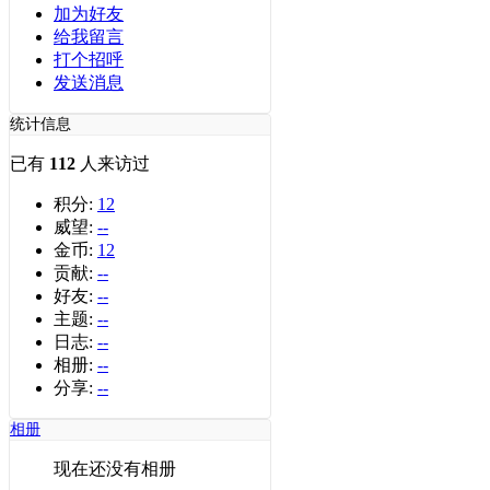
加为好友
给我留言
打个招呼
发送消息
统计信息
已有
112
人来访过
积分:
12
威望:
--
金币:
12
贡献:
--
好友:
--
主题:
--
日志:
--
相册:
--
分享:
--
相册
现在还没有相册