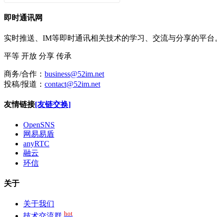
即时通讯网
实时推送、IM等即时通讯相关技术的学习、交流与分享的平
平等
开放
分享
传承
商务/合作：
business@52im.net
投稿/报道：
contact@52im.net
友情链接
[友链交换]
OpenSNS
网易易盾
anyRTC
融云
环信
关于
关于我们
hot
技术交流群