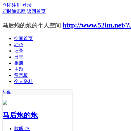
立即注册
登录
即时通讯网
返回首页
http://www.52im.net/?
马后炮的炮的个人空间
空间首页
动态
记录
日志
相册
主题
留言板
个人资料
头像
马后炮的炮
收听TA