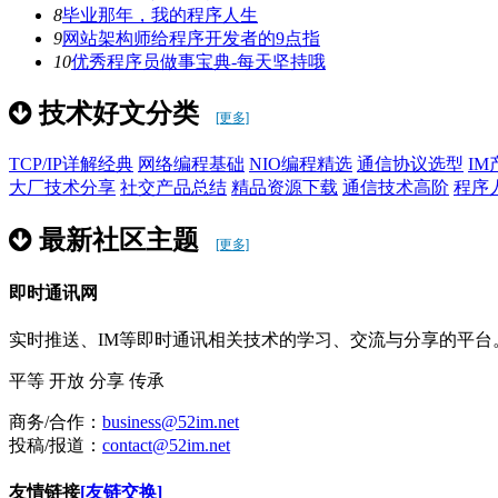
8
毕业那年，我的程序人生
9
网站架构师给程序开发者的9点指
10
优秀程序员做事宝典-每天坚持哦
技术好文分类
[更多]
TCP/IP详解
经典
网络编程基础
NIO编程精选
通信协议选型
IM
大厂技术分享
社交产品总结
精品资源下载
通信技术
高阶
程序
最新社区主题
[更多]
即时通讯网
实时推送、IM等即时通讯相关技术的学习、交流与分享的平
平等
开放
分享
传承
商务/合作：
business@52im.net
投稿/报道：
contact@52im.net
友情链接
[友链交换]