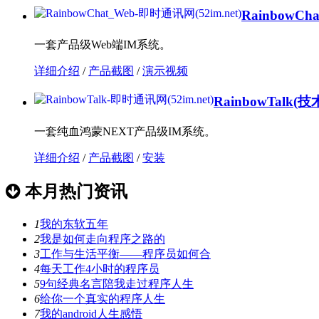
RainbowCha
一套产品级Web端IM系统。
详细介绍
/
产品截图
/
演示视频
RainbowTalk
(技
一套纯血鸿蒙NEXT产品级IM系统。
详细介绍
/
产品截图
/
安装
本月热门资讯
1
我的东软五年
2
我是如何走向程序之路的
3
工作与生活平衡——程序员如何合
4
每天工作4小时的程序员
5
9句经典名言陪我走过程序人生
6
给你一个真实的程序人生
7
我的android人生感悟