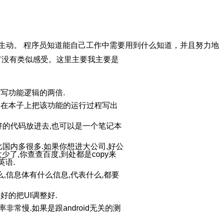
真切，生动。 程序员知道能自己工作中需要用到什么知道，并且努
有没有类似感受。这里主要我主要是
是写功能逻辑的两倍.
要在本子上把该功能的运行过程写出
好的代码放进去,也可以是一个笔记本
国内多很多.如果你想进大公司,好公
章太少了,你查查百度,到处都是copy来
英语.
什么,信息体有什么信息,代表什么,都要
这个好好的把UI调整好.
效率非常慢.如果是跟android无关的测