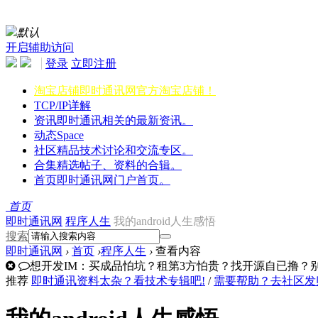
默认
开启辅助访问
登录
立即注册
淘宝店铺
即时通讯网官方淘宝店铺！
TCP/IP详解
资讯
即时通讯相关的最新资讯。
动态
Space
社区
精品技术讨论和交流专区。
合集
精选帖子、资料的合辑。
首页
即时通讯网门户首页。
首页
即时通讯网
程序人生
我的android人生感悟
搜索
即时通讯网
›
首页
›
程序人生
›
查看内容
想开发IM：买成品怕坑？租第3方怕贵？找开源自已撸？别走
推荐
即时通讯资料太杂？看技术专辑吧!
/
需要帮助？去社区发