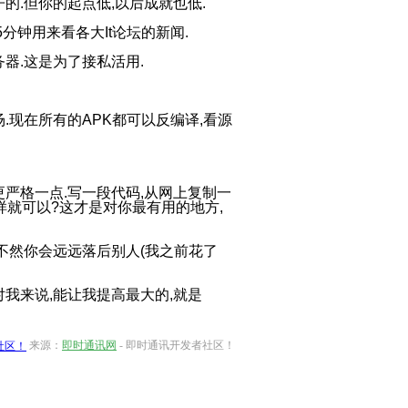
的.但你的起点低,以后成就也低.
5分钟用来看各大It论坛的新闻.
务器.这是为了接私活用.
.现在所有的APK都可以反编译,看源
更严格一点.写一段代码,从网上复制一
样就可以?这才是对你最有用的地方,
.不然你会远远落后别人(我之前花了
对我来说,能让我提高最大的,就是
来源：
即时通讯网
- 即时通讯开发者社区！