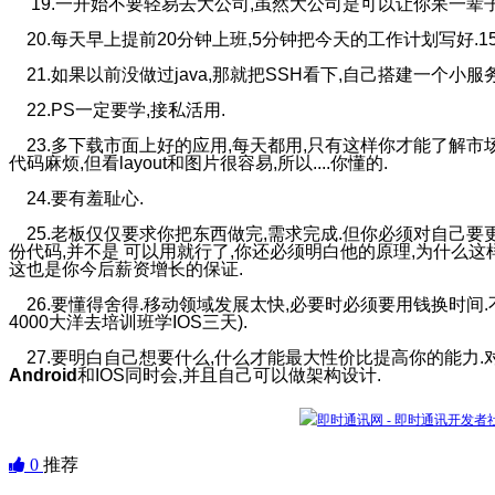
19.一开始不要轻易去大公司,虽然大公司是可以让你呆一辈子
20.每天早上提前20分钟上班,5分钟把今天的工作计划写好.1
21.如果以前没做过java,那就把SSH看下,自己搭建一个小服
22.PS一定要学,接私活用.
23.多下载市面上好的应用,每天都用,只有这样你才能了解市场
代码麻烦,但看layout和图片很容易,所以....你懂的.
24.要有羞耻心.
25.老板仅仅要求你把东西做完,需求完成.但你必须对自己要
份代码,并不是 可以用就行了,你还必须明白他的原理,为什么这
这也是你今后薪资增长的保证.
26.要懂得舍得.移动领域发展太快,必要时必须要用钱换时间
4000大洋去培训班学IOS三天).
27.要明白自己想要什么,什么才能最大性价比提高你的能力.
Android
和IOS同时会,并且自己可以做架构设计.
0
推荐