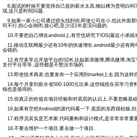
8.面试的时候不要觉得自己提的薪水太高,物以稀为贵明白吗
现,这只是时间问题.
9.如果一家小公司通过猎头找到你,即使公司在小,也比外面那些
司不行,担心会倒闭.放心吧,至少活1年是没问题的.
10.不要把自己绑在android上,有空也研究下IOS(最近小弟就准备
11.移动互联网最少还有10年的快速增长.android最少还有两年
会错的.
12.有空多学点开放平台的SDK.比如新浪微博,腾讯微博,淘
支付平台等等..这些都是不愁没市场的.
13.即使技术再差,也要发布一个应用到market上去.因为这
14.每个月拿到薪水省500-1000元出来.这些钱投在买学习资料
钱也是值得的.
15.你真正的价值在项目经验和对底层的认识上.不要忽略基础
16.如果有空把Android的源代码看一下.底层的东西很枯燥,
17.程序员其实是艺术家.代码重构和设计模式,是非常非常重
18.不要去维护一个项目,要去做一个项目.