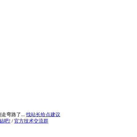
弯路了...
找站长给点建议
贴吧!
/
官方技术交流群