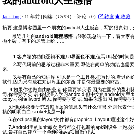
我的android人生感悟
JackJiang
·
11 年前
|
阅读（
17014
）· 评论（0）
转发
收藏
摘要
这是博客园里一个朋友的android人生感言，写的很
最近几年的
android编程感悟
与经验现总结一下，看大家
抛个砖，有玉的尽管上哈……
1.客户端的功能逻辑不难,UI界面也不难,但写UI花的时间
2.写代码前的思考过程非常重要,即使在简单的功能,也需
来.
3.要有自己的知识库,可以是一个工具类,把写过的,看过的
软件.因为只有放在知识库里的东西,才是你最重要的财富.
4.如果你想做自由职业者,你需要学英语,因为在国外的盈利比
司,你需要学英 语.你想深入学习android,但中文的android文
copy去的hellword,所以,你需要学英 语.如果你想出国,你需要学
5.Http协议要研究透彻.http的信息头有什么信息,分别代表
搞的明明白白.scoket也是一样.
6.在eclipse里的layout文件都有graphical Layout.通过
7.Android里的junit每次运行都会打包新的apk到设备上跑.
试,最好自己建立一个单纯的java项目做测试.