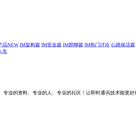
产品
NEW
IM架构篇
IM安全篇
IM群聊篇
IM热门讨论
心跳保活篇
人生
台。专业的资料、专业的人、专业的社区！让即时通讯技术能更好