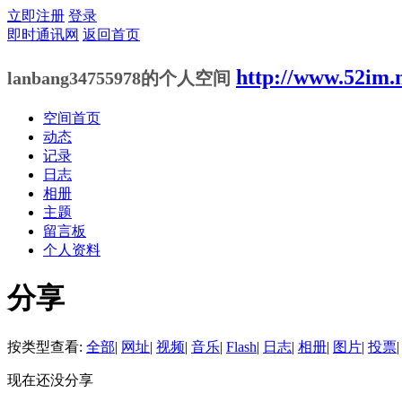
立即注册
登录
即时通讯网
返回首页
http://www.52im.
lanbang34755978的个人空间
空间首页
动态
记录
日志
相册
主题
留言板
个人资料
分享
按类型查看:
全部
|
网址
|
视频
|
音乐
|
Flash
|
日志
|
相册
|
图片
|
投票
|
现在还没分享