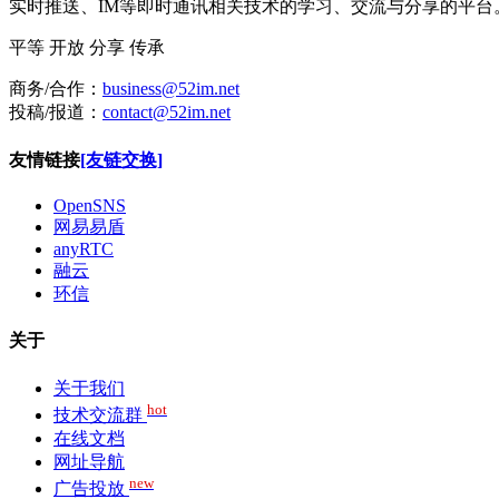
实时推送、IM等即时通讯相关技术的学习、交流与分享的平
平等
开放
分享
传承
商务/合作：
business@52im.net
投稿/报道：
contact@52im.net
友情链接
[友链交换]
OpenSNS
网易易盾
anyRTC
融云
环信
关于
关于我们
hot
技术交流群
在线文档
网址导航
new
广告投放