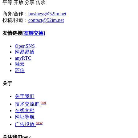
平等
开放
分享
传承
商务/合作：
business@52im.net
投稿/报道：
contact@52im.net
友情链接
[友链交换]
OpenSNS
网易易盾
anyRTC
融云
环信
关于
关于我们
hot
技术交流群
在线文档
网址导航
new
广告投放
关注我们
new