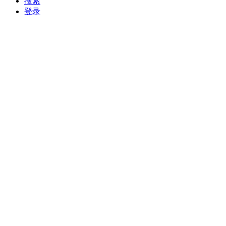
搜索
登录