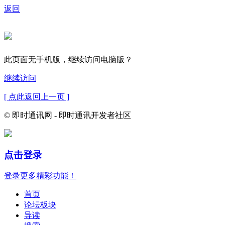
返回
此页面无手机版，继续访问电脑版？
继续访问
[ 点此返回上一页 ]
© 即时通讯网 - 即时通讯开发者社区
点击登录
登录更多精彩功能！
首页
论坛板块
导读