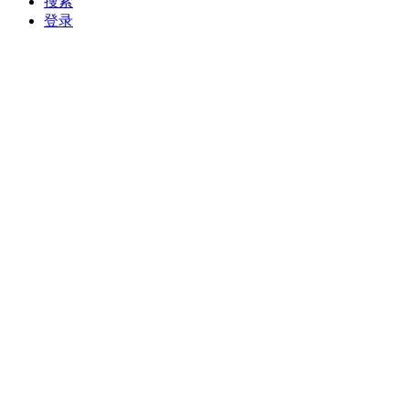
搜索
登录