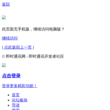
返回
此页面无手机版，继续访问电脑版？
继续访问
[ 点此返回上一页 ]
© 即时通讯网 - 即时通讯开发者社区
点击登录
登录更多精彩功能！
首页
论坛板块
导读