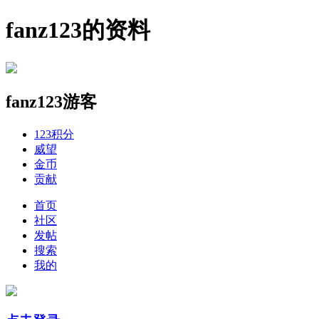
fanz123的资料
fanz123
游客
123
积分
威望
金币
贡献
首页
社区
发帖
搜索
我的