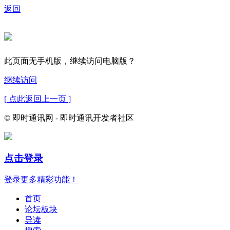
返回
此页面无手机版，继续访问电脑版？
继续访问
[ 点此返回上一页 ]
© 即时通讯网 - 即时通讯开发者社区
点击登录
登录更多精彩功能！
首页
论坛板块
导读