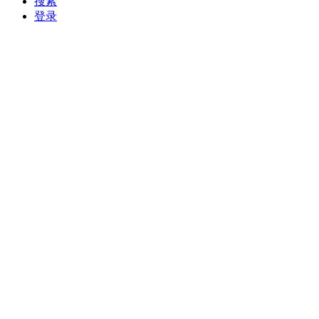
搜索
登录