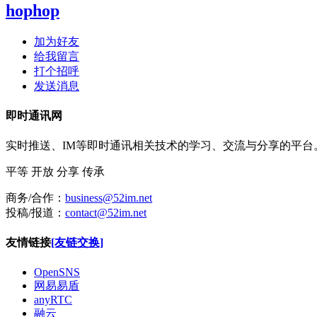
hophop
加为好友
给我留言
打个招呼
发送消息
即时通讯网
实时推送、IM等即时通讯相关技术的学习、交流与分享的平
平等
开放
分享
传承
商务/合作：
business@52im.net
投稿/报道：
contact@52im.net
友情链接
[友链交换]
OpenSNS
网易易盾
anyRTC
融云