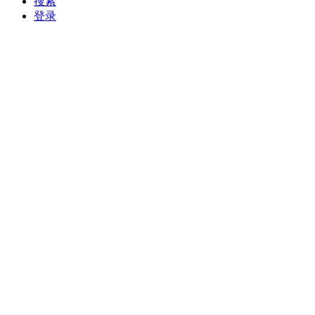
搜索
登录