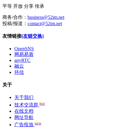
平等
开放
分享
传承
商务/合作：
business@52im.net
投稿/报道：
contact@52im.net
友情链接
[友链交换]
OpenSNS
网易易盾
anyRTC
融云
环信
关于
关于我们
hot
技术交流群
在线文档
网址导航
new
广告投放