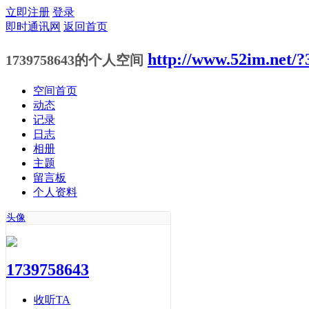
立即注册
登录
即时通讯网
返回首页
http://www.52im.net/?
1739758643的个人空间
空间首页
动态
记录
日志
相册
主题
留言板
个人资料
头像
1739758643
收听TA