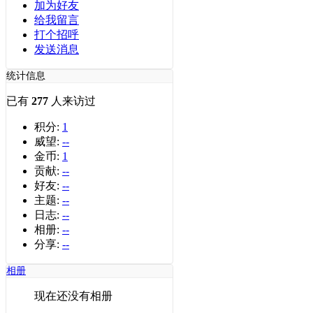
加为好友
给我留言
打个招呼
发送消息
统计信息
已有
277
人来访过
积分:
1
威望:
--
金币:
1
贡献:
--
好友:
--
主题:
--
日志:
--
相册:
--
分享:
--
相册
现在还没有相册