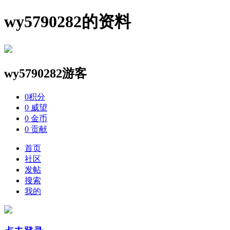
wy5790282的资料
wy5790282
游客
0
积分
0
威望
0
金币
0
贡献
首页
社区
发帖
搜索
我的