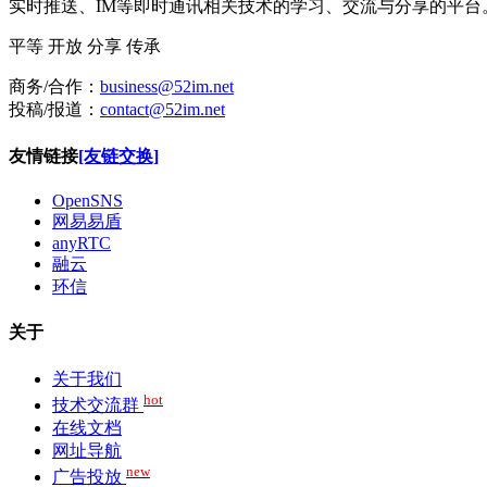
实时推送、IM等即时通讯相关技术的学习、交流与分享的平
平等
开放
分享
传承
商务/合作：
business@52im.net
投稿/报道：
contact@52im.net
友情链接
[友链交换]
OpenSNS
网易易盾
anyRTC
融云
环信
关于
关于我们
hot
技术交流群
在线文档
网址导航
new
广告投放