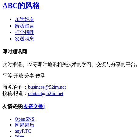
ABC的风格
加为好友
给我留言
打个招呼
发送消息
即时通讯网
实时推送、IM等即时通讯相关技术的学习、交流与分享的平
平等
开放
分享
传承
商务/合作：
business@52im.net
投稿/报道：
contact@52im.net
友情链接
[友链交换]
OpenSNS
网易易盾
anyRTC
融云