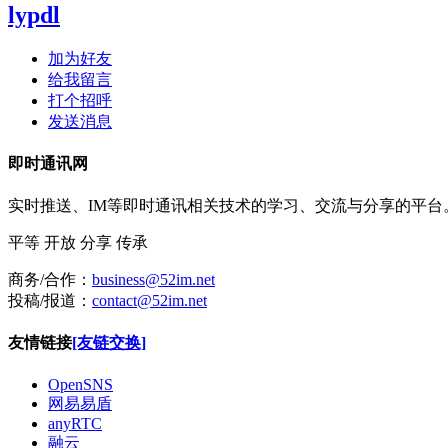
lypdl
加为好友
给我留言
打个招呼
发送消息
即时通讯网
实时推送、IM等即时通讯相关技术的学习、交流与分享的平
平等
开放
分享
传承
商务/合作：
business@52im.net
投稿/报道：
contact@52im.net
友情链接
[友链交换]
OpenSNS
网易易盾
anyRTC
融云