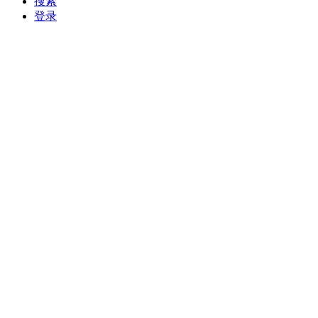
搜索
登录