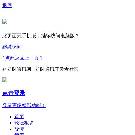
返回
此页面无手机版，继续访问电脑版？
继续访问
[ 点此返回上一页 ]
© 即时通讯网 - 即时通讯开发者社区
点击登录
登录更多精彩功能！
首页
论坛板块
导读