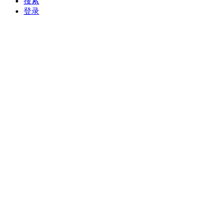
搜索
登录