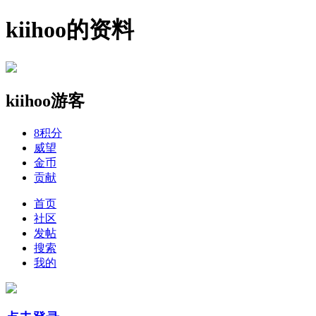
kiihoo的资料
kiihoo
游客
8
积分
威望
金币
贡献
首页
社区
发帖
搜索
我的