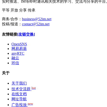
实时推送、IM等即时通讯相关技术的学习、交流与分享的平
平等
开放
分享
传承
商务/合作：
business@52im.net
投稿/报道：
contact@52im.net
友情链接
[友链交换]
OpenSNS
网易易盾
anyRTC
融云
环信
关于
关于我们
hot
技术交流群
在线文档
网址导航
new
广告投放