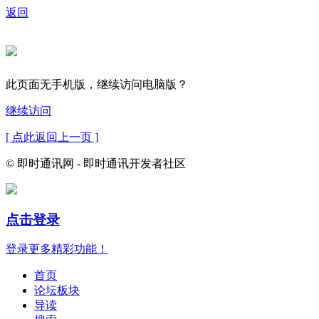
返回
此页面无手机版，继续访问电脑版？
继续访问
[ 点此返回上一页 ]
© 即时通讯网 - 即时通讯开发者社区
点击登录
登录更多精彩功能！
首页
论坛板块
导读