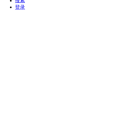
搜索
登录