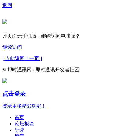
返回
此页面无手机版，继续访问电脑版？
继续访问
[ 点此返回上一页 ]
© 即时通讯网 - 即时通讯开发者社区
点击登录
登录更多精彩功能！
首页
论坛板块
导读