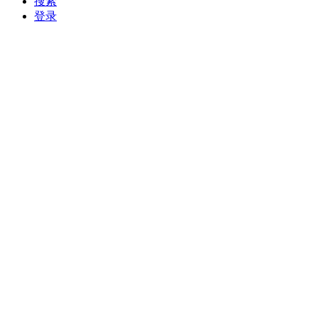
搜索
登录