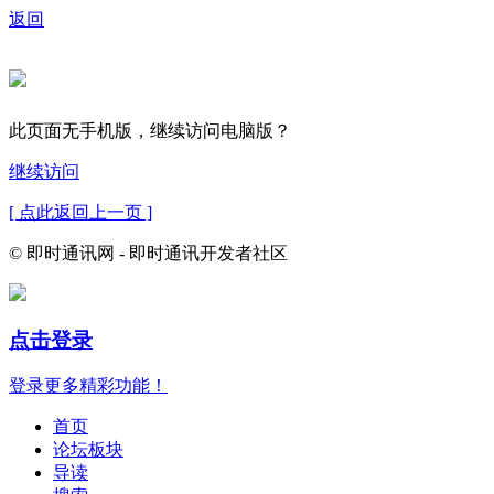
返回
此页面无手机版，继续访问电脑版？
继续访问
[ 点此返回上一页 ]
© 即时通讯网 - 即时通讯开发者社区
点击登录
登录更多精彩功能！
首页
论坛板块
导读