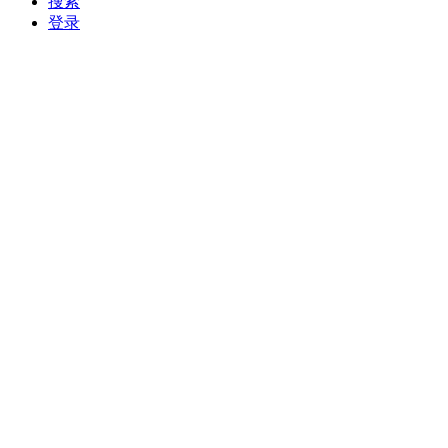
搜索
登录