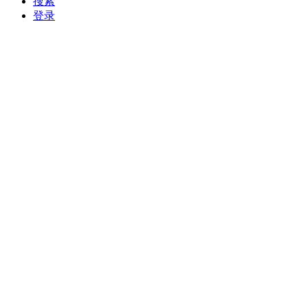
搜索
登录