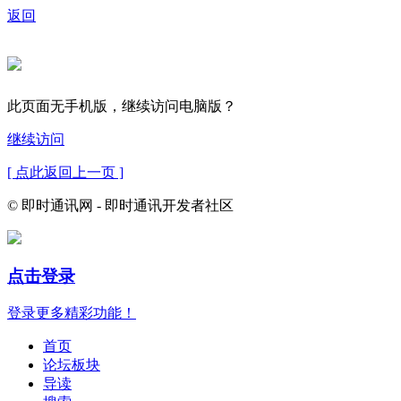
返回
此页面无手机版，继续访问电脑版？
继续访问
[ 点此返回上一页 ]
© 即时通讯网 - 即时通讯开发者社区
点击登录
登录更多精彩功能！
首页
论坛板块
导读