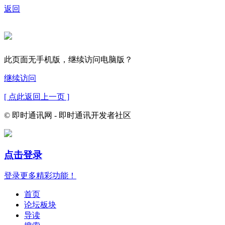
返回
此页面无手机版，继续访问电脑版？
继续访问
[ 点此返回上一页 ]
© 即时通讯网 - 即时通讯开发者社区
点击登录
登录更多精彩功能！
首页
论坛板块
导读