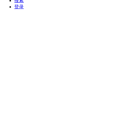
搜索
登录