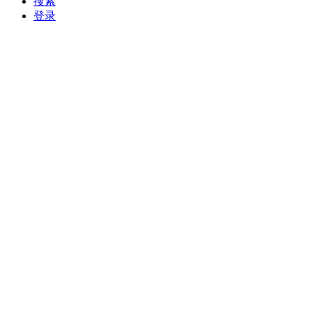
搜索
登录