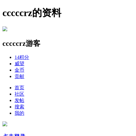
cccccrz的资料
cccccrz
游客
14
积分
威望
金币
贡献
首页
社区
发帖
搜索
我的