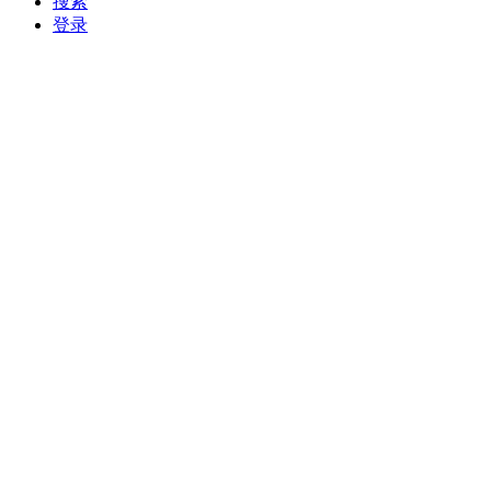
搜索
登录