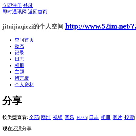
立即注册
登录
即时通讯网
返回首页
http://www.52im.net/?
jituijiaqiezi的个人空间
空间首页
动态
记录
日志
相册
主题
留言板
个人资料
分享
按类型查看:
全部
|
网址
|
视频
|
音乐
|
Flash
|
日志
|
相册
|
图片
|
投票
|
现在还没分享