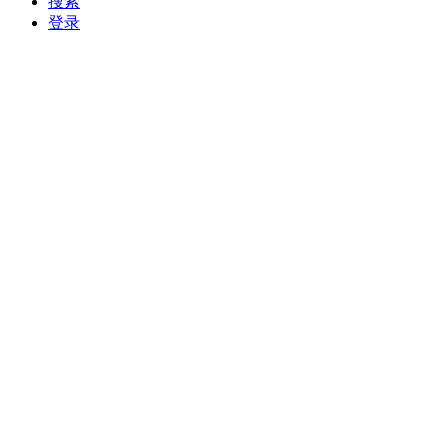
搜索
登录