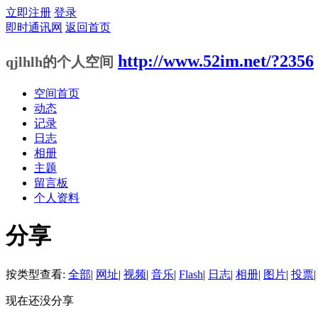
立即注册
登录
即时通讯网
返回首页
http://www.52im.net/?2356
qjlhlh的个人空间
空间首页
动态
记录
日志
相册
主题
留言板
个人资料
分享
按类型查看:
全部
|
网址
|
视频
|
音乐
|
Flash
|
日志
|
相册
|
图片
|
投票
|
现在还没分享