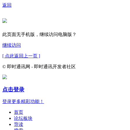
返回
此页面无手机版，继续访问电脑版？
继续访问
[ 点此返回上一页 ]
© 即时通讯网 - 即时通讯开发者社区
点击登录
登录更多精彩功能！
首页
论坛板块
导读