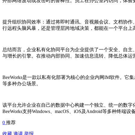
外部网络波动或攻击时的鲁棒性。员工在办公室内访问，体验
提升组织协同效率：通过将即时通讯、音视频会议、文档协作
行远程头脑风暴，还是管理层跨地域决策，都能在一个平台上
总结而言，企业私有化协同平台为企业提供了一个安全、自主
与增长的引擎。在推动内部协同、加速信息流转、降低总体运
BeeWorks
是一款以私有化部署为核心的
企业内网
IM
软件
。它集
等多种办公场景。
该平台允许企业在自己的数据中心构建一个独立、统一的数字
BeeWorks
支持
Windows
、
macOS
、
iOS
及
Android
等多种终端设
0
推荐
收藏
邀请
举报