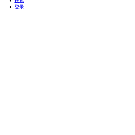
搜索
登录