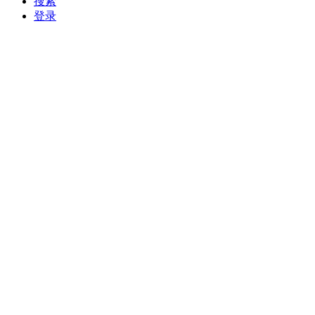
搜索
登录