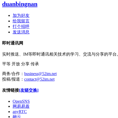
duanbingnan
加为好友
给我留言
打个招呼
发送消息
即时通讯网
实时推送、IM等即时通讯相关技术的学习、交流与分享的平
平等
开放
分享
传承
商务/合作：
business@52im.net
投稿/报道：
contact@52im.net
友情链接
[友链交换]
OpenSNS
网易易盾
anyRTC
融云